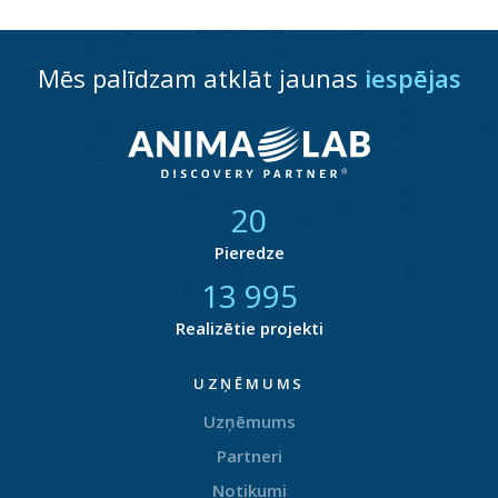
Mēs palīdzam atklāt jaunas
iespējas
21
Pieredze
14 735
Realizētie projekti
UZŅĒMUMS
Uzņēmums
Partneri
Notikumi