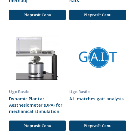
method)
Rats
Pieprasīt Cenu
Pieprasīt Cenu
Ugo Basile
Ugo Basile
Dynamic Plantar
A.I. matches gait analysis
Aesthesiometer (DPA) for
mechanical stimulation
Pieprasīt Cenu
Pieprasīt Cenu