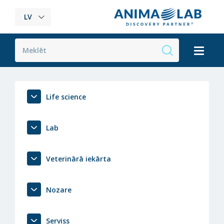
LV
Life science
Lab
Veterinārā iekārta
Nozare
Serviss