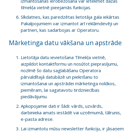
izmantošanas ierobežošana var ietekmēt dažas
tīmekļa vietnē pieejamās funkcijas.
Sīkdatnes, kas paredzētas lietotāja gala iekārtas
Pakalpojumiem var izmantot arī reklāmdevēji un
partneri, kas sadarbojas ar Operatoru.
Mārketinga datu vākšana un apstrāde
Lietotāja datu ievietošana Tīmekļa vietnē,
aizpildot kontaktformu un nosūtot pieprasījumu,
nozīmē šo datu saglabāšanu Operatora
pārvaldītajā datubāzē un piekrišanu to
izmantošanai un apstrādei mārketinga nolūkos,
piemēram, lai sagatavotu tirdzniecības
piedāvājumu.
Apkopojamie dati ir šādi: vārds, uzvārds,
darbinieka amats iestādē vai uzņēmumā, tālrunis,
e-pasta adrese.
Lai izmantotu mūsu newsletter funkciju, ir jāsaņem