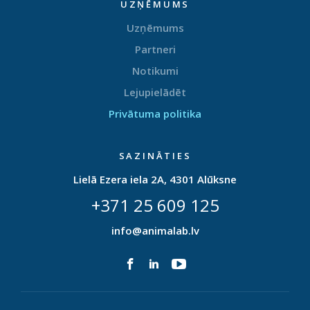
UZŅĒMUMS
Uzņēmums
Partneri
Notikumi
Lejupielādēt
Privātuma politika
SAZINĀTIES
Lielā Ezera iela 2A, 4301 Alūksne
+371 25 609 125
info@animalab.lv