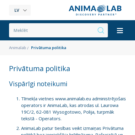
LV
Animalab
Privātuma politika
Privātuma politika
Vispārīgi noteikumi
Tīmekļa vietnes www.animalab.eu administrējošais
operators ir AnimaLab, kas atrodas ul. Laurowa
19C/2, 62-081 Wysogotowo, Polija, turpmāk
tekstā - Operators.
AnimaLab patur tiesības veikt izmaiņas Privātuma
politikā bez iepriekšēja brīdinājuma. Pašreizējā un