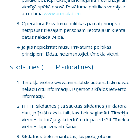
vienīgā spēkā esošā Privātuma politikas versija ir
atrodama
www.animalab.eu
.
Operatora Privātuma politikas pamatprincips ir
neizpaust trešajām personām lietotāja un klienta
datus nekādā veidā.
Ja jūs nepiekrītat mūsu Privātuma politikas
principiem, lūdzu, neizmantojiet tīmekļa vietni.
Sīkdatnes (HTTP sīkdatnes)
Tīmekļa vietne www.animalab.lv automātiski nevāc
nekādu citu informāciju, izņemot sīkfailos ietverto
informāciju.
HTTP sīkdatnes ( tā sauktās sīkdatnes ) ir datora
dati, jo īpaši teksta faili, kas tiek saglabāti. Tīmekļa
vietnes lietotāja gala ierīcē un ir paredzēti Tīmekļa
vietnes lapu izmantošanai.
Sīkdatnes tiek izmantotas, lai: pielāgotu un