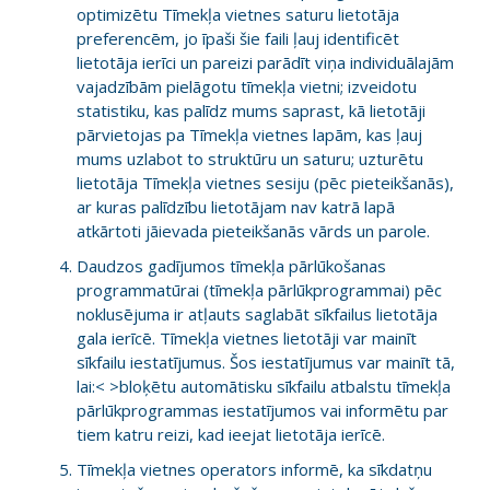
optimizētu Tīmekļa vietnes saturu lietotāja
preferencēm, jo īpaši šie faili ļauj identificēt
lietotāja ierīci un pareizi parādīt viņa individuālajām
vajadzībām pielāgotu tīmekļa vietni; izveidotu
statistiku, kas palīdz mums saprast, kā lietotāji
pārvietojas pa Tīmekļa vietnes lapām, kas ļauj
mums uzlabot to struktūru un saturu; uzturētu
lietotāja Tīmekļa vietnes sesiju (pēc pieteikšanās),
ar kuras palīdzību lietotājam nav katrā lapā
atkārtoti jāievada pieteikšanās vārds un parole.
Daudzos gadījumos tīmekļa pārlūkošanas
programmatūrai (tīmekļa pārlūkprogrammai) pēc
noklusējuma ir atļauts saglabāt sīkfailus lietotāja
gala ierīcē. Tīmekļa vietnes lietotāji var mainīt
sīkfailu iestatījumus. Šos iestatījumus var mainīt tā,
lai:< >bloķētu automātisku sīkfailu atbalstu tīmekļa
pārlūkprogrammas iestatījumos vai informētu par
tiem katru reizi, kad ieejat lietotāja ierīcē.
Tīmekļa vietnes operators informē, ka sīkdatņu