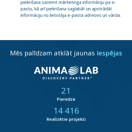
piekrišana saņemt mārketinga informāciju pa e-
pastu, kā arī piekrišana saglabāt un apstrādāt
informāciju no lietotāja e-pasta adreses un vārda.
Mēs palīdzam atklāt jaunas
iespējas
21
Pieredze
14 800
Realizētie projekti