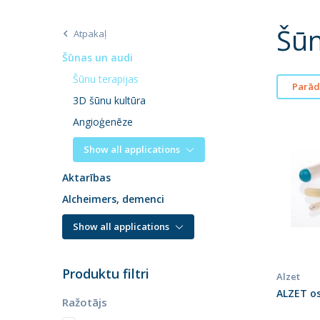
Šūn
Atpakaļ
Šūnas un audi
Šūnu terapijas
Parādī
3D šūnu kultūra
Angioģenēze
Show all applications
Aktarības
Alcheimers, demenci
Show all applications
Produktu filtri
Alzet
ALZET o
Ražotājs