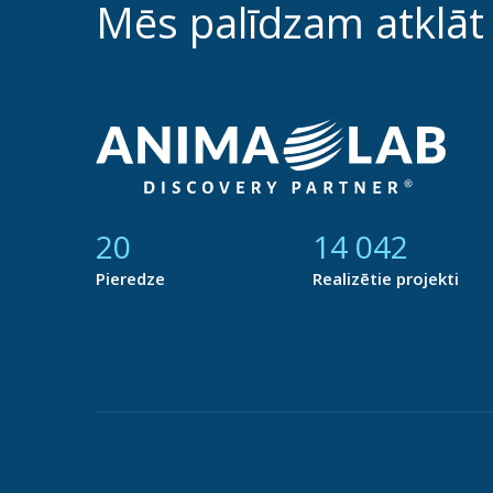
Mēs palīdzam atklāt
21
14 864
Pieredze
Realizētie projekti