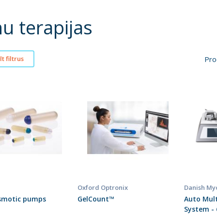
u terapijas
Pro
t filtrus
Oxford Optronix
Danish My
smotic pumps
GelCount™
Auto Mul
System -