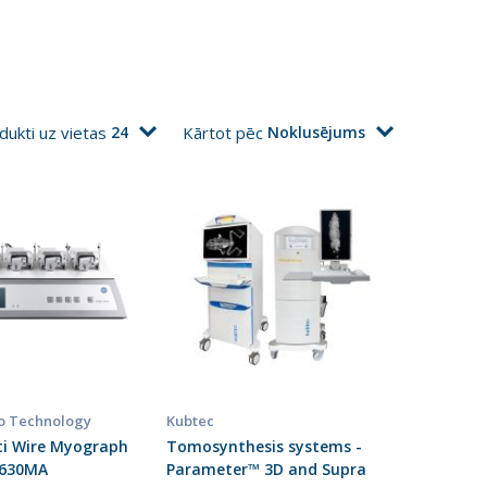
dukti uz vietas
24
Kārtot pēc
Noklusējums
o Technology
Kubtec
ti Wire Myograph
Tomosynthesis systems -
 630MA
Parameter™ 3D and Supra