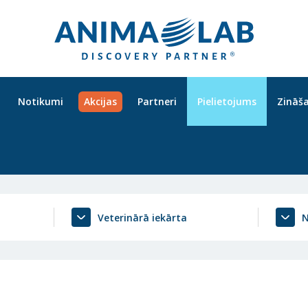
Notikumi
Akcijas
Partneri
Pielietojums
Zināš
Veterinārā iekārta
N