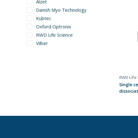
Alzet
Danish Myo Technology
Kubtec
Oxford Optronix
RWD Life Science
Vilber
RWD Life
Single c
dissocia