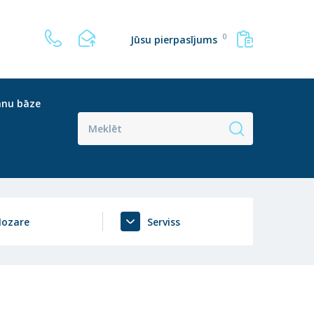
0
Jūsu pierpasījums
anu bāze
ozare
Serviss