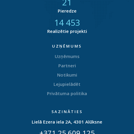
21
Pieredze
14 703
Realizētie projekti
UZŅĒMUMS
Uzņēmums
Partneri
Notikumi
Lejupielādēt
Privātuma politika
SAZINĀTIES
Lielā Ezera iela 2A, 4301 Alūksne
+371 25 609 125