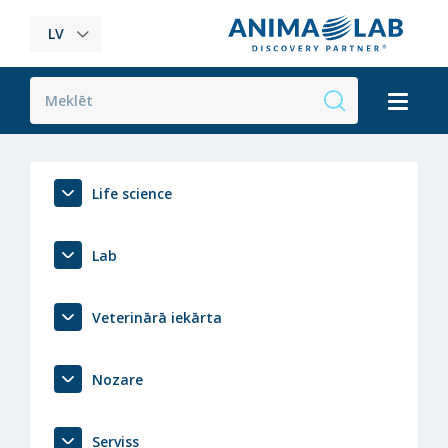
LV
Life science
Lab
Veterinārā iekārta
Nozare
Serviss