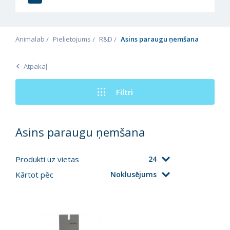
Animalab
Pielietojums
R&D
Asins paraugu ņemšana
Atpakaļ
Filtri
Asins paraugu ņemšana
Produkti uz vietas
24
Kārtot pēc
Noklusējums