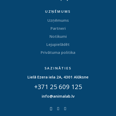
UZŅĒMUMS
Uzņēmums
Partneri
Notikumi
Lejupielādēt
Privātuma politika
SAZINĀTIES
Lielā Ezera iela 2A, 4301 Alūksne
+371 25 609 125
info@animalab.lv