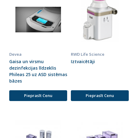
Devea
RWD Life Science
Gaisa un virsmu
Iztvaicētāji
dezinfekcijas līdzeklis
Phileas 25 uz ASD sistēmas
bāzes
Pieprasīt Cenu
Pieprasīt Cenu