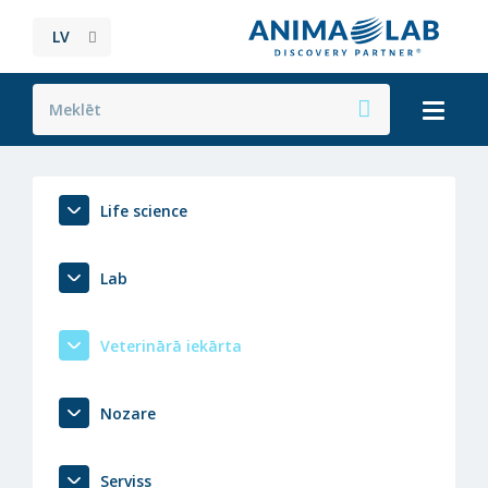
LV
Life science
Lab
Veterinārā iekārta
Nozare
Serviss