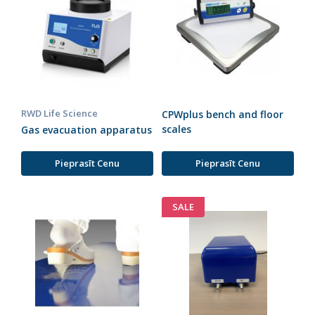
RWD Life Science
CPWplus bench and floor
scales
Gas evacuation apparatus
Pieprasīt Cenu
Pieprasīt Cenu
SALE