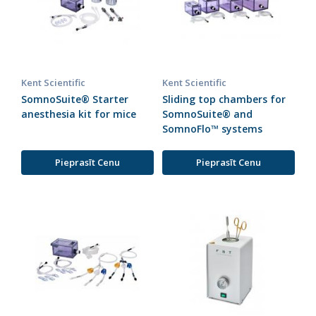
Kent Scientific
Kent Scientific
SomnoSuite® Starter
Sliding top chambers for
anesthesia kit for mice
SomnoSuite® and
SomnoFlo™ systems
Pieprasīt Cenu
Pieprasīt Cenu