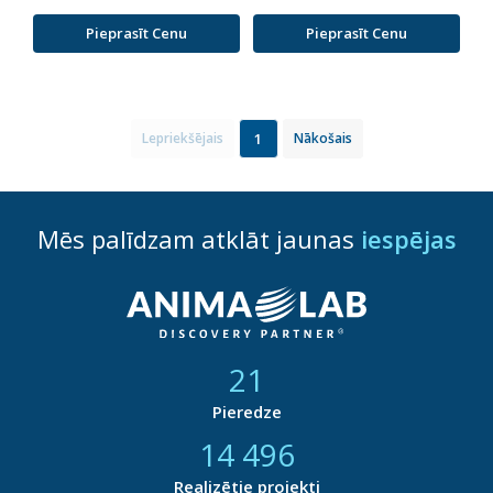
Pieprasīt Cenu
Pieprasīt Cenu
1
Lepriekšējais
Nākošais
Mēs palīdzam atklāt jaunas
iespējas
21
Pieredze
14 877
Realizētie projekti