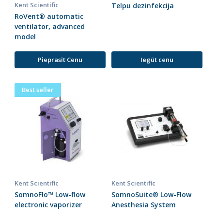
Kent Scientific
Telpu dezinfekcija
RoVent® automatic
ventilator, advanced
model
Pieprasīt Cenu
Iegūt cenu
Best seller
Kent Scientific
Kent Scientific
SomnoFlo™ Low-flow
SomnoSuite® Low-Flow
electronic vaporizer
Anesthesia System