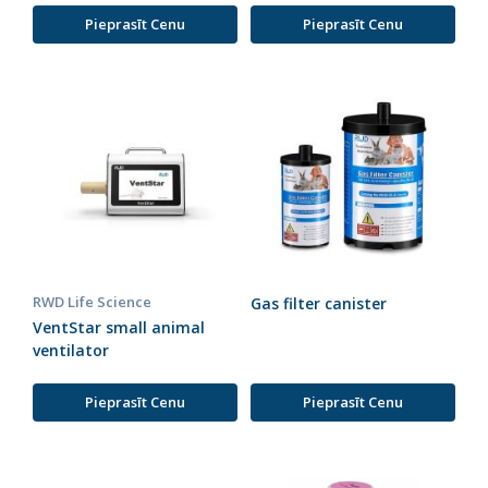
Pieprasīt Cenu
Pieprasīt Cenu
RWD Life Science
Gas filter canister
VentStar small animal
ventilator
Pieprasīt Cenu
Pieprasīt Cenu