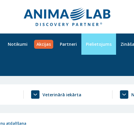
Notikumi
Akcijas
Partneri
Pielietojums
Zināš
Veterinārā iekārta
N
ūnu atdalīšana