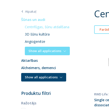
Cen
Atpakaļ
Šūnas un audi
Centrifūgas, šūnu atdalīšana
Parādī
3D šūnu kultūra
Angioģenēze
Show all applications
Aktarības
Alcheimers, demenci
Show all applications
Produktu filtri
RWD Life
Single c
Ražotājs
dissocia