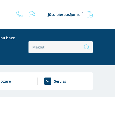
0
Jūsu pierpasījums
anu bāze
ozare
Serviss