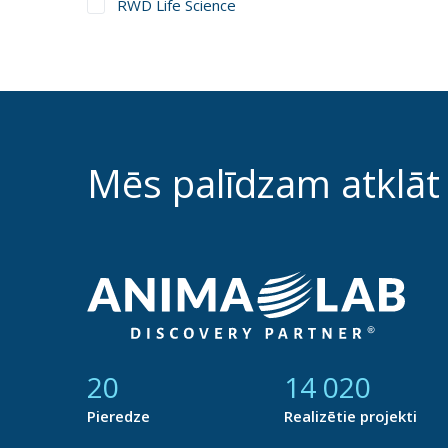
RWD Life Science
Mēs palīdzam atklāt
21
14 790
Pieredze
Realizētie projekti