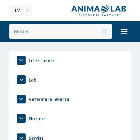
LV
Life science
Lab
Veterinārā iekārta
Nozare
Serviss