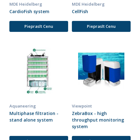
MDE Heidelberg
MDE Heidelberg
CardioFish system
CellFish
Pieprasīt Cenu
Pieprasīt Cenu
Aquaneering
Viewpoint
Multiphase filtration -
ZebraBox - high
stand alone system
throughput monitoring
system