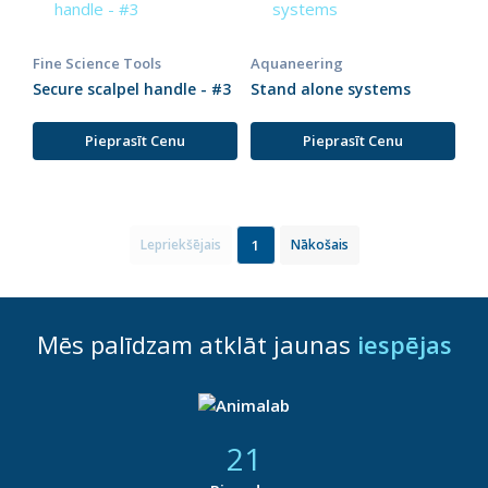
Fine Science Tools
Aquaneering
Secure scalpel handle - #3
Stand alone systems
Pieprasīt Cenu
Pieprasīt Cenu
1
Lepriekšējais
Nākošais
Mēs palīdzam atklāt jaunas
iespējas
21