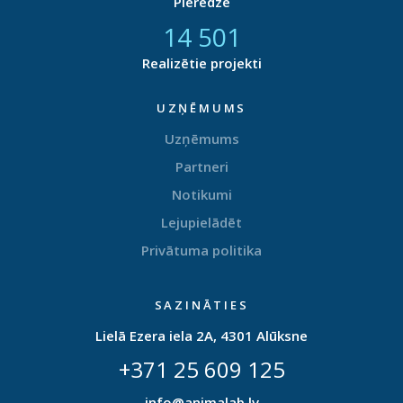
Pieredze
14 877
Realizētie projekti
UZŅĒMUMS
Uzņēmums
Partneri
Notikumi
Lejupielādēt
Privātuma politika
SAZINĀTIES
Lielā Ezera iela 2A, 4301 Alūksne
+371 25 609 125
info@animalab.lv