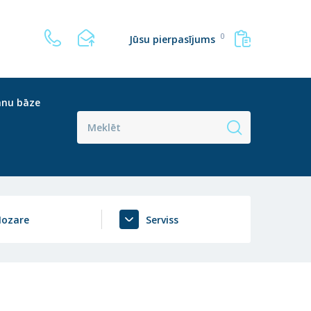
0
Jūsu pierpasījums
anu bāze
ozare
Serviss