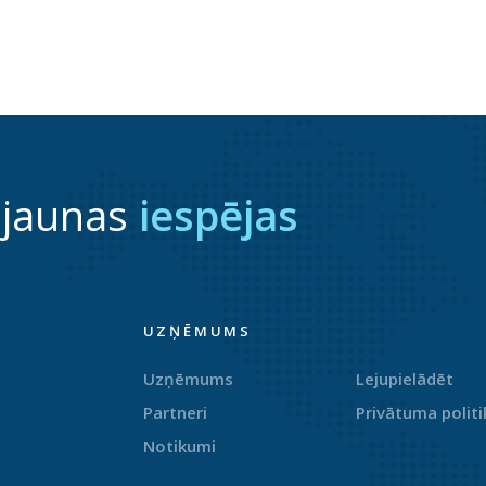
 jaunas
iespējas
UZŅĒMUMS
Uzņēmums
Lejupielādēt
Partneri
Privātuma politi
Notikumi