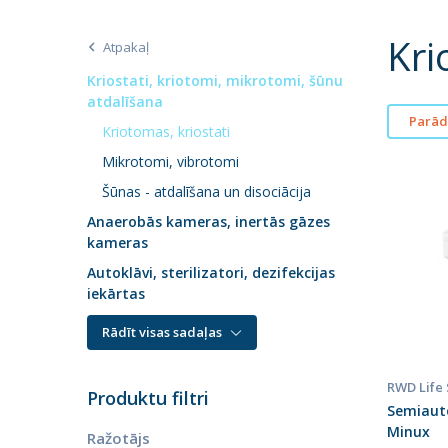
Kri
Atpakaļ
Kriostati, kriotomi, mikrotomi, šūnu
atdalīšana
Parādī
Kriotomas, kriostati
Mikrotomi, vibrotomi
Šūnas - atdalīšana un disociācija
Anaerobās kameras, inertās gāzes
kameras
Autoklāvi, sterilizatori, dezifekcijas
iekārtas
Rādīt visas sadaļas
RWD Life
Produktu filtri
Semiaut
Minux
Ražotājs