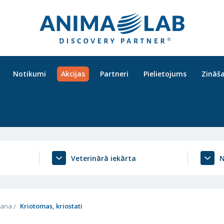
Notikumi
Akcijas
Partneri
Pielietojums
Zināš
Veterinārā iekārta
N
īšana
Kriotomas, kriostati