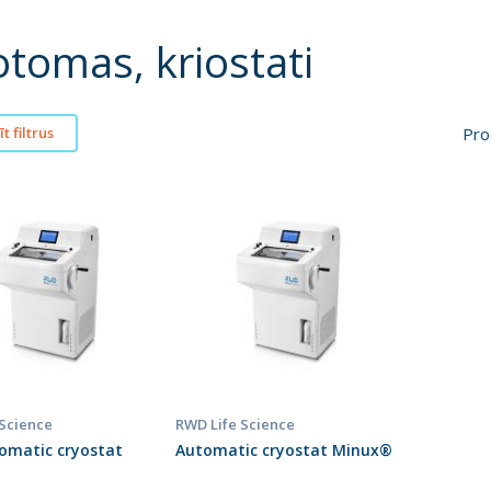
otomas, kriostati
Pro
t filtrus
 Science
RWD Life Science
omatic cryostat
Automatic cryostat Minux®