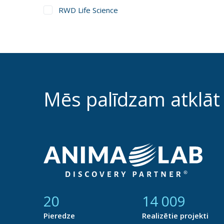
RWD Life Science
Mēs palīdzam atklāt
21
14 785
Pieredze
Realizētie projekti