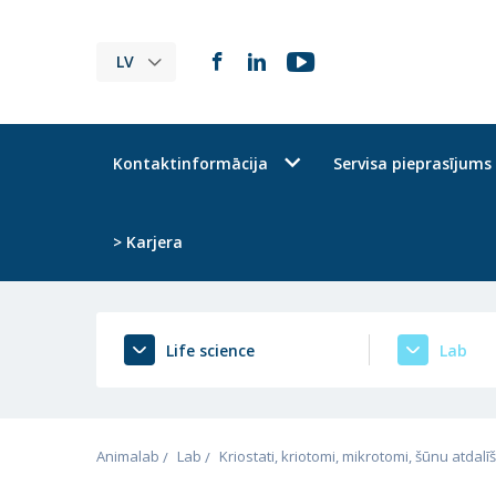
LV
Kontaktinformācija
Servisa pieprasījums
> Karjera
Life science
Lab
Animalab
Lab
Kriostati, kriotomi, mikrotomi, šūnu atdal