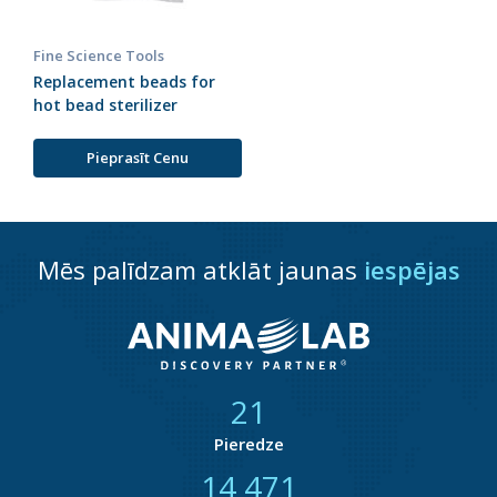
Fine Science Tools
Replacement beads for
hot bead sterilizer
Pieprasīt Cenu
Mēs palīdzam atklāt jaunas
iespējas
21
Pieredze
14 785