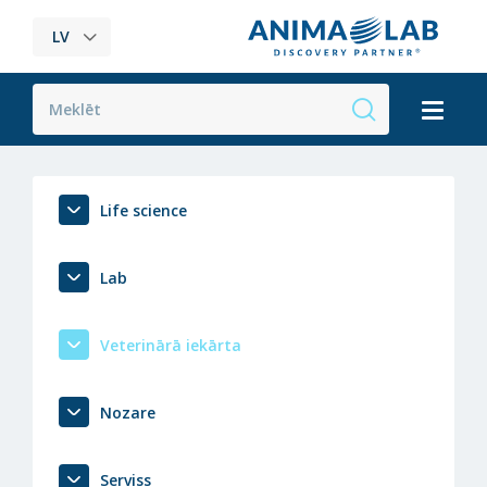
LV
Life science
Lab
Veterinārā iekārta
Nozare
Serviss