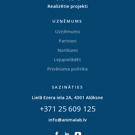
Realizētie projekti
UZŅĒMUMS
Uzņēmums
Partneri
Notikumi
Lejupielādēt
Privātuma politika
SAZINĀTIES
Lielā Ezera iela 2A, 4301 Alūksne
+371 25 609 125
info@animalab.lv