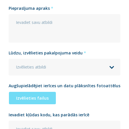
Pieprasījuma apraks
*
Lūdzu, izvēlieties pakalpojuma veidu
*
Izvēlieties atbildi
Augšupielādējiet ierīces un datu plāksnītes fotoattēlus
Izvēlieties failus
Ievadiet kļūdas kodu, kas parādās ierīcē