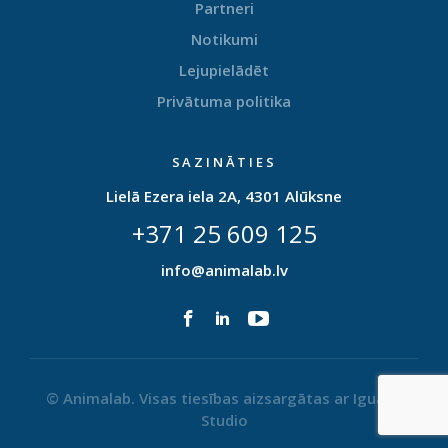
Partneri
Notikumi
Lejupielādēt
Privātuma politika
SAZINĀTIES
Lielā Ezera iela 2A, 4301 Alūksne
+371 25 609 125
info@animalab.lv
© Animalab. Visas tiesības aizsargātas ar
Iguana
Studio