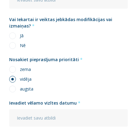
Vai Iekartai ir veiktas jebkādas modifikācijas vai
izmaiņas?
*
Jā
Nē
Nosakiet pieprasījuma prioritāti
*
zema
vidēja
augsta
Ievadiet vēlamo vizītes datumu
*