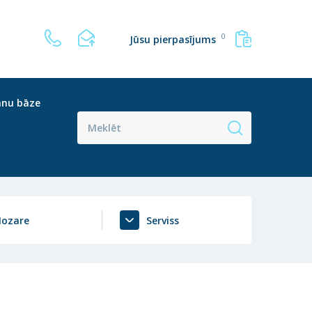
0
Jūsu pierpasījums
anu bāze
ozare
Serviss