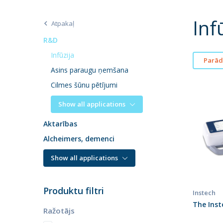
Inf
Atpakaļ
R&D
Infūzija
Parādī
Asins paraugu ņemšana
Cilmes šūnu pētījumi
Show all applications
Aktarības
Alcheimers, demenci
Show all applications
Produktu filtri
Instech
The Inst
Ražotājs