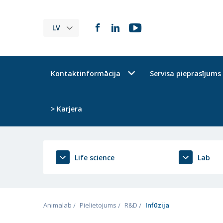
LV
Kontaktinformācija
Servisa pieprasījums
> Karjera
Life science
Lab
Animalab
Pielietojums
R&D
Infūzija