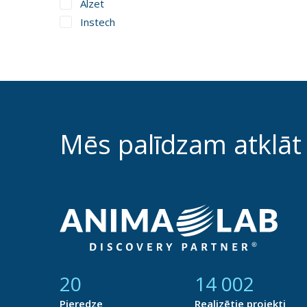
Alzet
Instech
Mēs palīdzam atklāt
21
14 785
Pieredze
Realizētie projekti