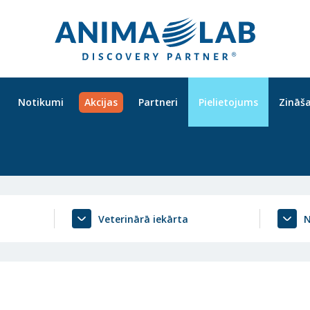
Notikumi
Akcijas
Partneri
Pielietojums
Zināš
Veterinārā iekārta
N