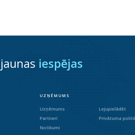
 jaunas
iespējas
UZŅĒMUMS
Uzņēmums
Lejupielādēt
Partneri
Privātuma politi
Notikumi