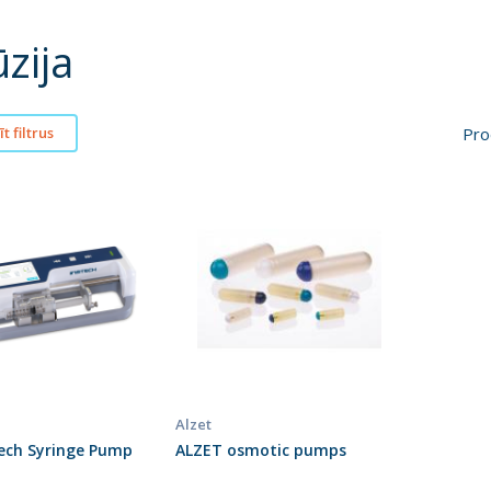
ūzija
Pro
t filtrus
Alzet
ech Syringe Pump
ALZET osmotic pumps