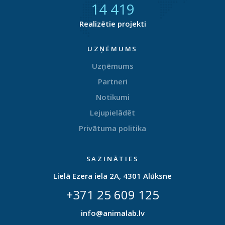
14 872
Realizētie projekti
UZŅĒMUMS
Uzņēmums
Partneri
Notikumi
Lejupielādēt
Privātuma politika
SAZINĀTIES
Lielā Ezera iela 2A, 4301 Alūksne
+371 25 609 125
info@animalab.lv