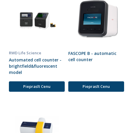
RWD Life Science
FASCOPE B - automatic
cell counter
Automated cell counter -
brightfield&fluorescent
model
Pieprasīt Cenu
Pieprasīt Cenu