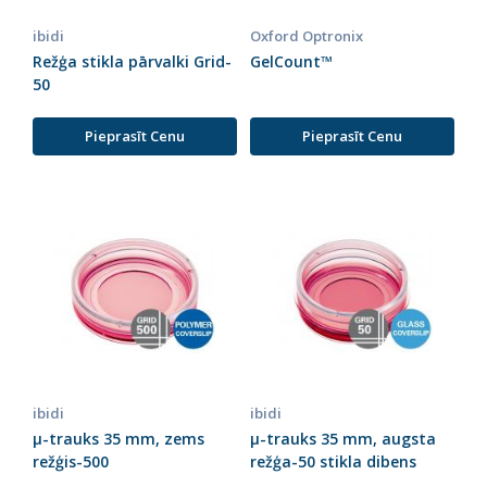
ibidi
Oxford Optronix
Režģa stikla pārvalki Grid-
GelCount™
50
Pieprasīt Cenu
Pieprasīt Cenu
ibidi
ibidi
µ-trauks 35 mm, zems
µ-trauks 35 mm, augsta
režģis-500
režģa-50 stikla dibens