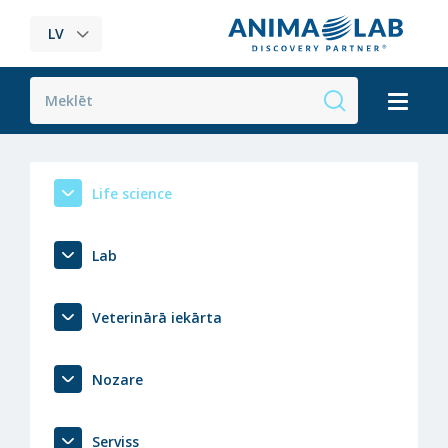
LV
Life science
Lab
Veterinārā iekārta
Nozare
Serviss