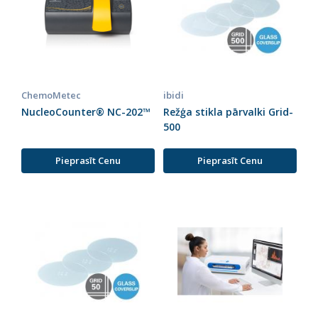
ChemoMetec
ibidi
NucleoCounter® NC-202™
Režģa stikla pārvalki Grid-
500
Pieprasīt Cenu
Pieprasīt Cenu