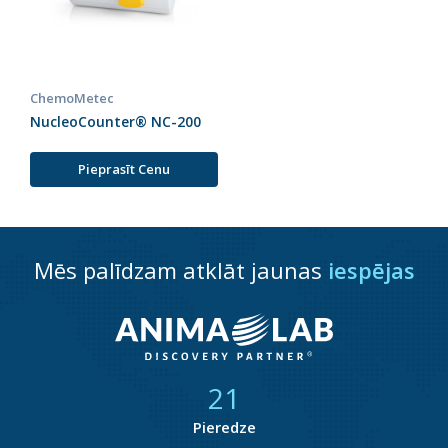
ChemoMetec
NucleoCounter® NC-200
Pieprasīt Cenu
Mēs palīdzam atklāt jaunas
iespējas
21
Pieredze