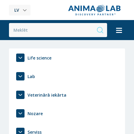
LV
Life science
Lab
Veterinārā iekārta
Nozare
Serviss