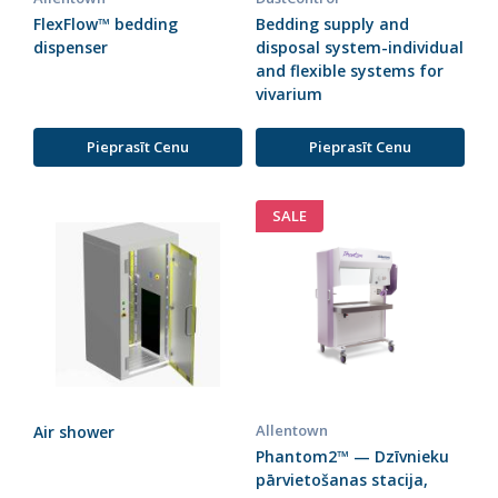
FlexFlow™ bedding
Bedding supply and
dispenser
disposal system-individual
and flexible systems for
vivarium
Pieprasīt Cenu
Pieprasīt Cenu
SALE
Allentown
Air shower
Phantom2™ — Dzīvnieku
pārvietošanas stacija,