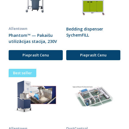
Allentown
Bedding dispenser
SychemFILL
Phantom™ — Pakaišu
utilizācijas stacija, 230V
Pieprasīt Cenu
Pieprasīt Cenu
Best seller
Allentown
DustControl