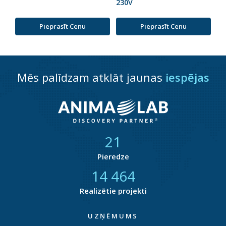
230V
Pieprasīt Cenu
Pieprasīt Cenu
Mēs palīdzam atklāt jaunas
iespējas
21
Pieredze
14 858
Realizētie projekti
UZŅĒMUMS