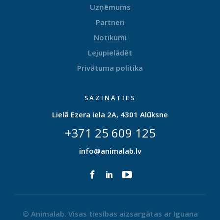
Uzņēmums
Partneri
Notikumi
Lejupielādēt
Privātuma politika
SAZINĀTIES
Lielā Ezera iela 2A, 4301 Alūksne
+371 25 609 125
info@animalab.lv
© Animalab. Visas tiesības aizsargātas ar
Iguana