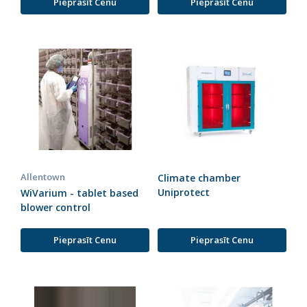
Pieprasīt Cenu
Pieprasīt Cenu
Allentown
Climate chamber
Uniprotect
WiVarium - tablet based
blower control
Pieprasīt Cenu
Pieprasīt Cenu