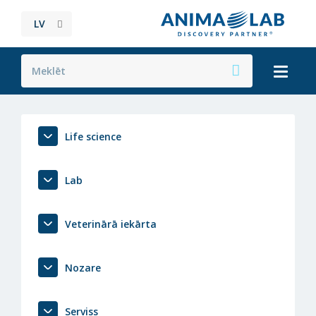
LV
Life science
Lab
Veterinārā iekārta
Nozare
Serviss