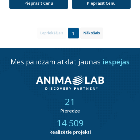
Pieprasīt Cenu
Pieprasīt Cenu
1
Lepriekšējais
Nākošais
Mēs palīdzam atklāt jaunas
iespējas
21
Pieredze
14 877
Realizētie projekti