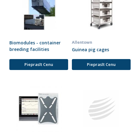
Allentown
Biomodules - container
breeding facilities
Guinea pig cages
Pieprasīt Cenu
Pieprasīt Cenu