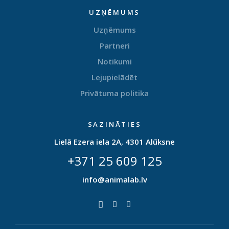
UZŅĒMUMS
Uzņēmums
Partneri
Notikumi
Lejupielādēt
Privātuma politika
SAZINĀTIES
Lielā Ezera iela 2A, 4301 Alūksne
+371 25 609 125
info@animalab.lv