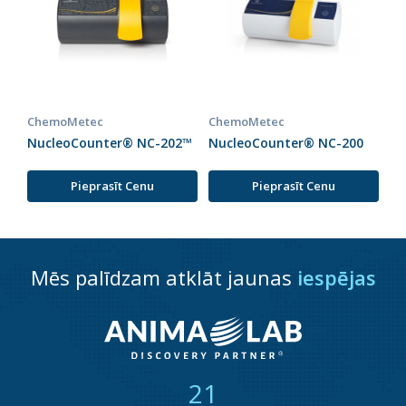
ChemoMetec
ChemoMetec
NucleoCounter® NC-202™
NucleoCounter® NC-200
Pieprasīt Cenu
Pieprasīt Cenu
Mēs palīdzam atklāt jaunas
iespējas
21