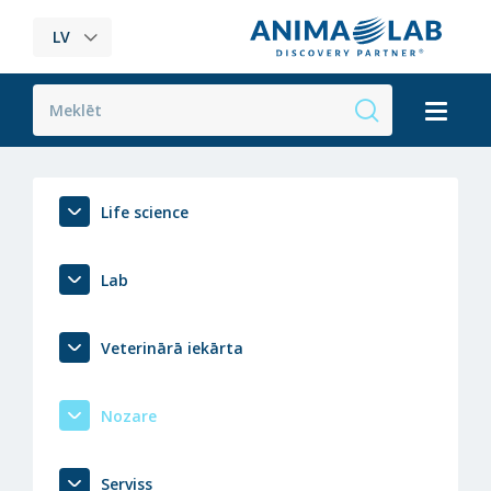
LV
Life science
Lab
Veterinārā iekārta
Nozare
Serviss