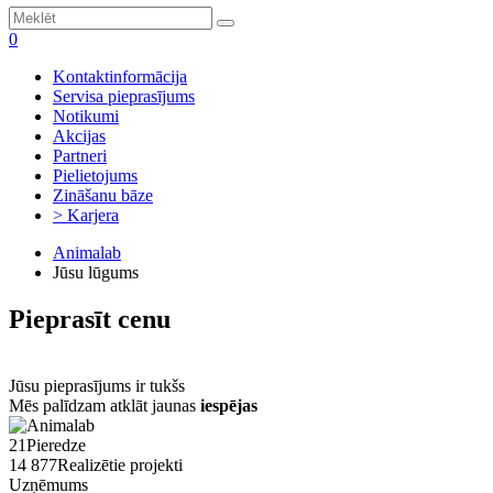
0
Kontaktinformācija
Servisa pieprasījums
Notikumi
Akcijas
Partneri
Pielietojums
Zināšanu bāze
> Karjera
Animalab
Jūsu lūgums
Pieprasīt cenu
Jūsu pieprasījums ir tukšs
Mēs palīdzam atklāt jaunas
iespējas
21
Pieredze
14 877
Realizētie projekti
Uzņēmums