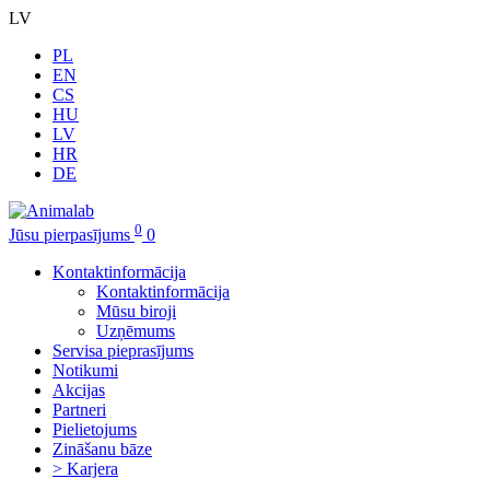
LV
PL
EN
CS
HU
LV
HR
DE
0
Jūsu pierpasījums
0
Kontaktinformācija
Kontaktinformācija
Mūsu biroji
Uzņēmums
Servisa pieprasījums
Notikumi
Akcijas
Partneri
Pielietojums
Zināšanu bāze
> Karjera