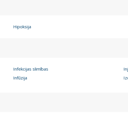
Hipoksija
Infekcijas slimības
In
Infūzija
Iz