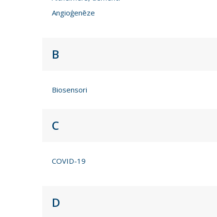
Angioģenēze
B
Biosensori
C
COVID-19
D