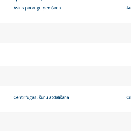
Asins paraugu ņemšana
Au
Centrifūgas, šūnu atdalīšana
Ci