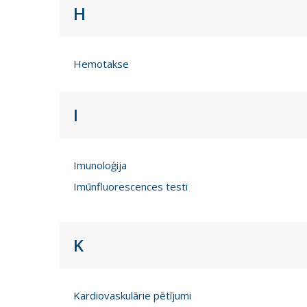
H
Hemotakse
I
Imunoloģija
Imūnfluorescences testi
K
Kardiovaskulārie pētījumi