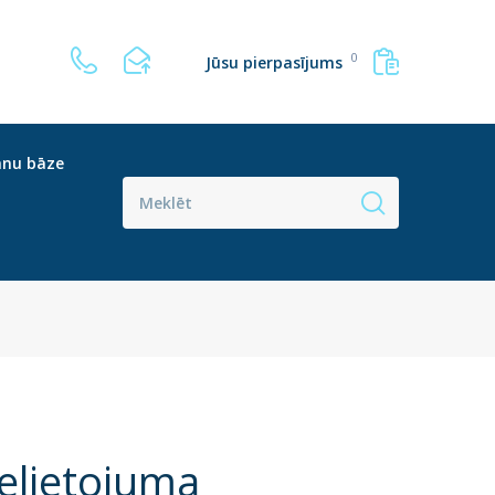
0
Jūsu pierpasījums
anu bāze
elietojuma