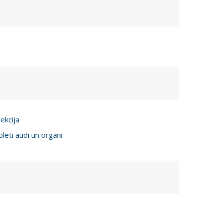
jekcija
olēti audi un orgāni