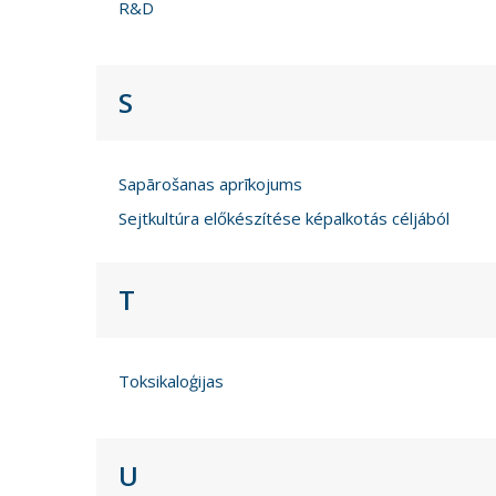
R&D
S
Sapārošanas aprīkojums
Sejtkultúra előkészítése képalkotás céljából
T
Toksikaloģijas
U