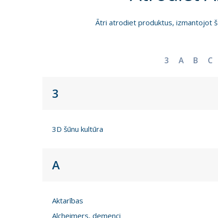
Ātri atrodiet produktus, izmantojot š
3
A
B
C
3
3D šūnu kultūra
A
Aktarības
Alcheimers, demenci