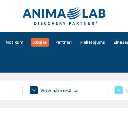
Notikumi
Akcijas
Partneri
Pielietojums
Zināša
Veterinārā iekārta
N