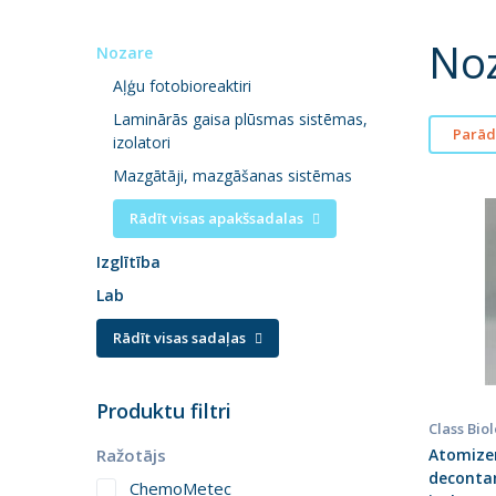
No
Nozare
Aļģu fotobioreaktiri
Laminārās gaisa plūsmas sistēmas,
Parādī
izolatori
Mazgātāji, mazgāšanas sistēmas
Rādīt visas apakšsadalas
Izglītība
Lab
Rādīt visas sadaļas
Produktu filtri
Class Bio
Atomizer
Ražotājs
deconta
ChemoMetec