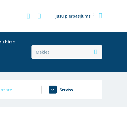
0
Jūsu pierpasījums
nu bāze
ozare
Serviss