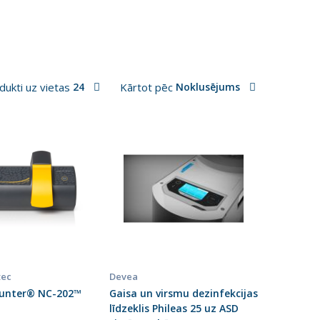
dukti uz vietas
24
Kārtot pēc
Noklusējums
ec
Devea
unter® NC-202™
Gaisa un virsmu dezinfekcijas
līdzeklis Phileas 25 uz ASD