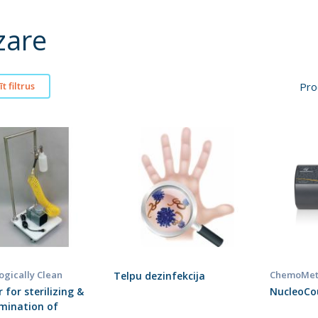
zare
Pro
t filtrus
logically Clean
ChemoMet
Telpu dezinfekcija
 for sterilizing &
NucleoCo
mination of