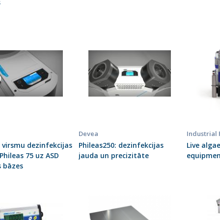
s
Devea
Industrial
 virsmu dezinfekcijas
Phileas250: dezinfekcijas
Live alga
 Phileas 75 uz ASD
jauda un precizitāte
equipme
s bāzes