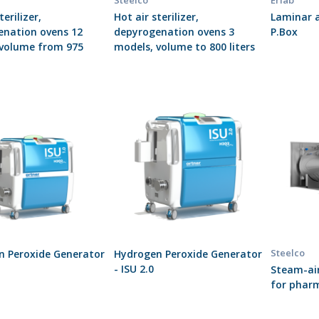
Steelco
Erlab
terilizer,
Hot air sterilizer,
Laminar a
enation ovens 12
depyrogenation ovens 3
P.Box
 volume from 975
models, volume to 800 liters
Steelco
n Peroxide Generator
Hydrogen Peroxide Generator
- ISU 2.0
Steam-air
for phar