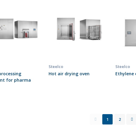
Steelco
Steelco
processing
Hot air drying oven
Ethylene o
nt for pharma
1
2