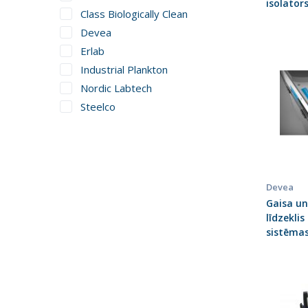
isolator
Class Biologically Clean
Devea
Erlab
Industrial Plankton
Nordic Labtech
Steelco
Devea
Gaisa un
līdzeklis
sistēma