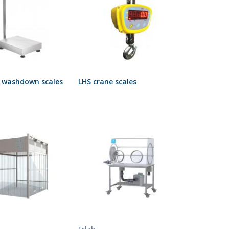
r washdown scales
LHS crane scales