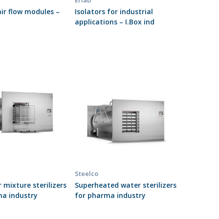
Erlab
ir flow modules –
Isolators for industrial
applications – I.Box ind
Steelco
 mixture sterilizers
Superheated water sterilizers
ma industry
for pharma industry