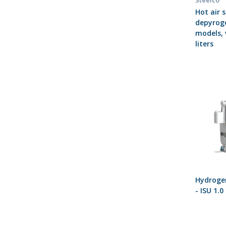
Steelco
Hot air s
depyrog
models,
liters
Hydroge
- ISU 1.0