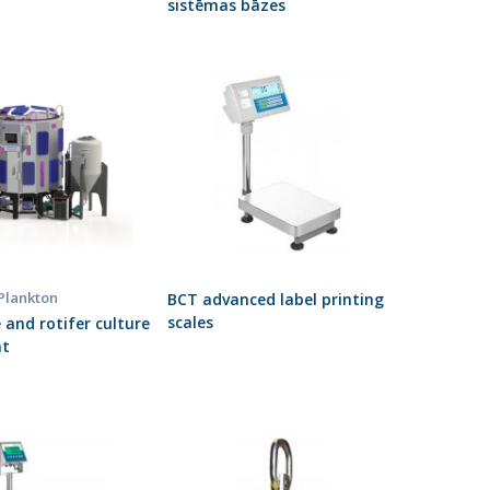
sistēmas bāzes
 Plankton
BCT advanced label printing
scales
e and rotifer culture
nt