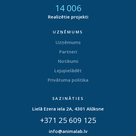
14 877
Realizētie projekti
UZŅĒMUMS
Uzņēmums
Partneri
Notikumi
Lejupielādēt
Privātuma politika
SAZINĀTIES
Lielā Ezera iela 2A, 4301 Alūksne
+371 25 609 125
info@animalab.lv