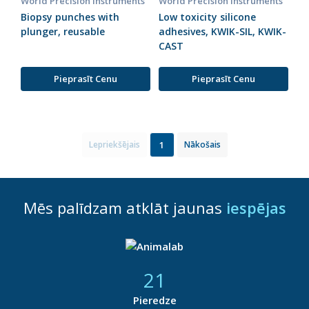
World Precision Instruments
World Precision Instruments
Biopsy punches with
Low toxicity silicone
plunger, reusable
adhesives, KWIK-SIL, KWIK-
CAST
Pieprasīt Cenu
Pieprasīt Cenu
1
Lepriekšējais
Nākošais
Mēs palīdzam atklāt jaunas
iespējas
21
Pieredze