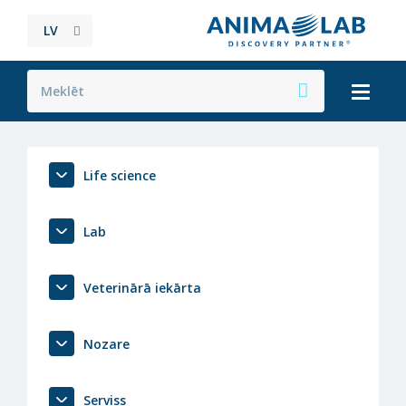
LV
Life science
Lab
Veterinārā iekārta
Nozare
Serviss