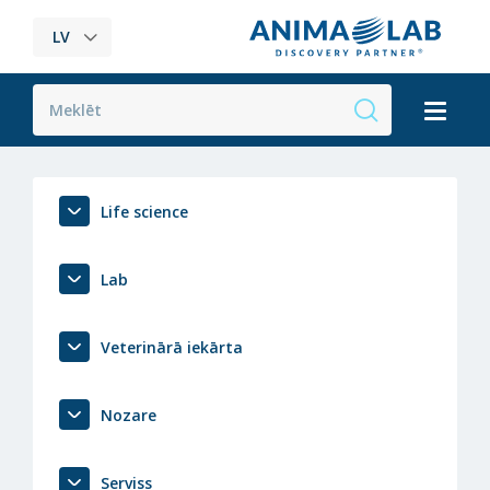
LV
Life science
Lab
Veterinārā iekārta
Nozare
Serviss