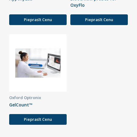
OxyFlo
Pieprasīt Cenu
Pieprasīt Cenu
Oxford Optronix
GelCount™
Pieprasīt Cenu