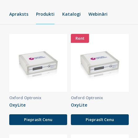
Apraksts
Produkti
Katalogi
Webināri
Rent
Oxford Optronix
Oxford Optronix
OxyLite
OxyLite
Pieprasīt Cenu
Pieprasīt Cenu