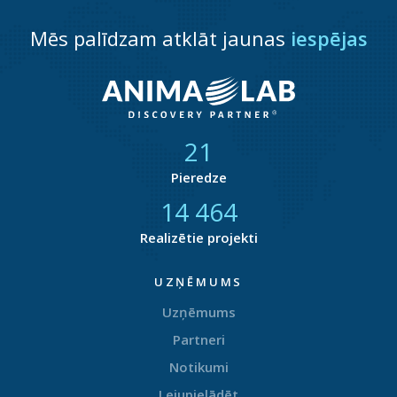
Mēs palīdzam atklāt jaunas
iespējas
21
Pieredze
14 858
Realizētie projekti
UZŅĒMUMS
Uzņēmums
Partneri
Notikumi
Lejupielādēt