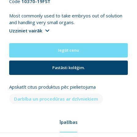
Code
10370-19FST
Most commonly used to take embryos out of solution
and handling very small organs.
Uzziniet vairāk
Iegūt cenu
Pastāsti kolēģim.
Apskatīt citus produktus pēc pielietojuma
Darbība un procedūras ar dzīvniekiem
Īpašības