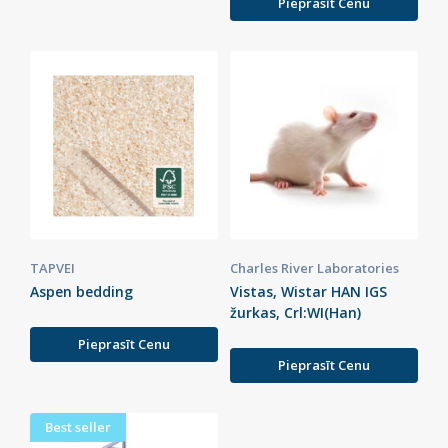
Pieprasīt Cenu
TAPVEI
Charles River Laboratories
Aspen bedding
Vistas, Wistar HAN IGS
žurkas, Crl:WI(Han)
Pieprasīt Cenu
Pieprasīt Cenu
Best seller