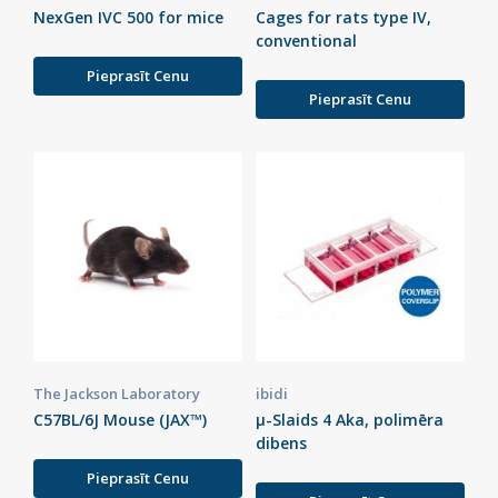
NexGen IVC 500 for mice
Cages for rats type IV,
conventional
Pieprasīt Cenu
Pieprasīt Cenu
The Jackson Laboratory
ibidi
C57BL/6J Mouse (JAX™)
µ-Slaids 4 Aka, polimēra
dibens
Pieprasīt Cenu