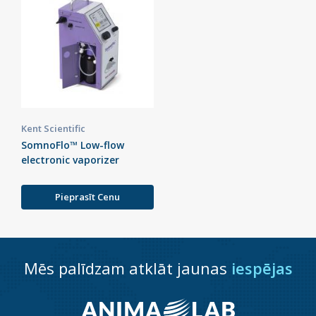
Kent Scientific
SomnoFlo™ Low-flow
electronic vaporizer
Pieprasīt Cenu
Mēs palīdzam atklāt jaunas
iespējas