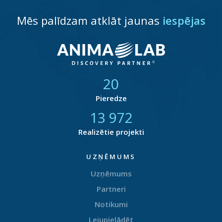
Mēs palīdzam atklāt jaunas
iespējas
21
Pieredze
14 358
Realizētie projekti
UZŅĒMUMS
Uzņēmums
Partneri
Notikumi
Lejupielādēt