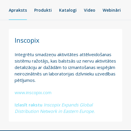
Apraksts
Produkti
Katalogi
Video
Webināri
Inscopix
Integrētu smadzeņu aktivitātes attēlveidošanas
sistēmu ražotājs, kas balstsās uz nervu aktivitātes
detalizāciju ar dažādām to izmantošanas iespējām
neirozinātnēs un laboratorijas dzīvnieku uzvedības
pētījumos.
www.inscopix.com
Izlasīt rakstu
Inscopix Expands Global
Distribution Network in Eastern Europe.