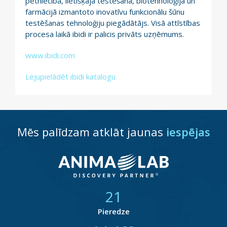
pētniecībā, lietišķajā testēšanā, biotehnoloģijā un
farmācijā izmantoto inovatīvu funkcionālu šūnu
testēšanas tehnoloģiju piegādātājs. Visā attīstības
procesa laikā ibidi ir palicis privāts uzņēmums.
www.ibidi.com
Lejupielādēt ibidi katalogu
Mēs palīdzam atklāt jaunas
iespējas
21
Pieredze