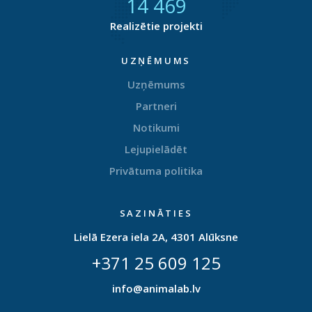
14 738
Realizētie projekti
UZŅĒMUMS
Uzņēmums
Partneri
Notikumi
Lejupielādēt
Privātuma politika
SAZINĀTIES
Lielā Ezera iela 2A, 4301 Alūksne
+371 25 609 125
info@animalab.lv