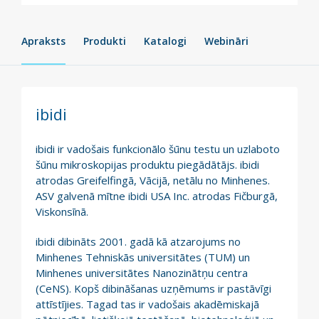
Apraksts
Produkti
Katalogi
Webināri
ibidi
ibidi ir vadošais funkcionālo šūnu testu un uzlaboto
šūnu mikroskopijas produktu piegādātājs. ibidi
atrodas Greifelfingā, Vācijā, netālu no Minhenes.
ASV galvenā mītne ibidi USA Inc. atrodas Fičburgā,
Viskonsīnā.
ibidi dibināts 2001. gadā kā atzarojums no
Minhenes Tehniskās universitātes (TUM) un
Minhenes universitātes Nanozinātņu centra
(CeNS). Kopš dibināšanas uzņēmums ir pastāvīgi
attīstījies. Tagad tas ir vadošais akadēmiskajā