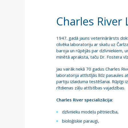
Charles River 
1947. gadā jauns veterinārārsts dokt
cilvēka laboratoriju ar skatu uz Čarl
baroja un rūpējās par dzīvniekiem, u
minētā apraksta, taču Dr. Fostera vīz
Jau vairāk nekā 70 gadus Charles Rive
laboratorija attīstījās līdz pasaules 
partiju izlaiduma testēšanai. Rūpīgi 
rītdienas zāļu attīstības vajadzības.
Charles River specializācija:
dzīvnieku modeļu pētniecība,
bioloģiskie paraugi,