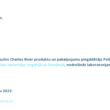
a,
uzīvs Charles River produktu un pakalpojumu piegādātājs Poli
lais izplatītājs Ungārijā un Rumānijā
,
nodrošināt laboratorijas 
u 2022:
services