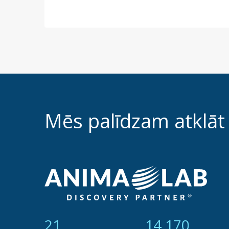
Mēs palīdzam atklāt
21
14 877