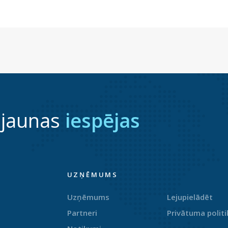
 jaunas
iespējas
UZŅĒMUMS
Uzņēmums
Lejupielādēt
Partneri
Privātuma politi