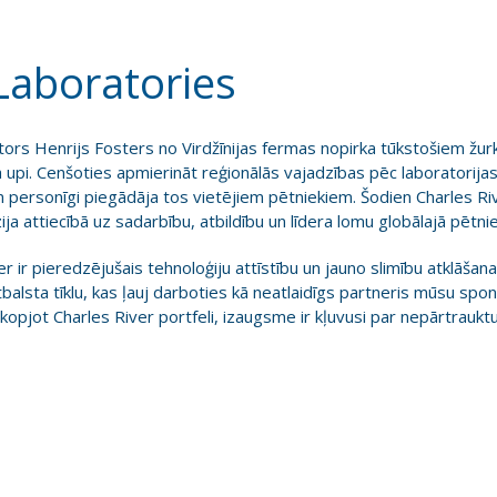
Laboratories
ors Henrijs Fosters no Virdžīnijas fermas nopirka tūkstošiem žur
za upi. Cenšoties apmierināt reģionālās vajadzības pēc laboratorij
n personīgi piegādāja tos vietējiem pētniekiem. Šodien Charles Ri
ija attiecībā uz sadarbību, atbildību un līdera lomu globālajā pētni
r ir pieredzējušais tehnoloģiju attīstību un jauno slimību atklāša
atbalsta tīklu, kas ļauj darboties kā neatlaidīgs partneris mūsu spo
izkopjot Charles River portfeli, izaugsme ir kļuvusi par nepārtrauk