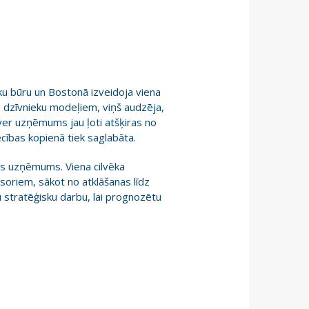
ku būru un Bostonā izveidoja viena
as dzīvnieku modeļiem, viņš audzēja,
ver uzņēmums jau ļoti atšķiras no
ecības kopienā tiek saglabāta.
nas uzņēmums. Viena cilvēka
nsoriem, sākot no atklāšanas līdz
tu stratēģisku darbu, lai prognozētu