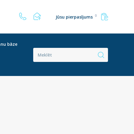
0
Jūsu pierpasījums
anu bāze