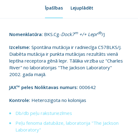
Īpašības
Lejuplādēt
m
db
Nomenklatūra:
BKS.Cg-
Dock7
+/+ Lepr
/J
Izcelsme:
Spontāna mutācija ir radniecīga C57BLKS/J.
Diabēta mutācija ir punkta mutācijas rezultāts vienā
leptīna receptora gēnā lepr. Tālāka virzība uz "Charles
River" no laboratorijas "The Jackson Laboratory"
2002. gada maijā.
JAX™ peles Noliktavas numurs:
000642
Kontrole:
Heterozigota no kolonijas
Db/db peļu raksturiezīmes
Peļu fenoma datubāze, laboratorija "The Jackson
Laboratory"