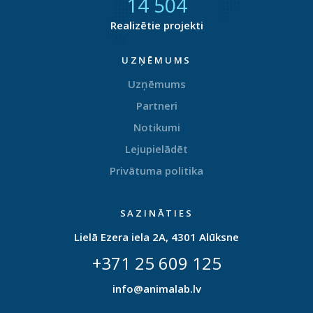
14 872
Realizētie projekti
UZŅĒMUMS
Uzņēmums
Partneri
Notikumi
Lejupielādēt
Privātuma politika
SAZINĀTIES
Lielā Ezera iela 2A, 4301 Alūksne
+371 25 609 125
info@animalab.lv