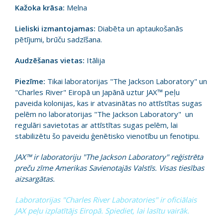
Kažoka krāsa:
Melna
Lieliski izmantojamas:
Diabēta un aptaukošanās
pētījumi, brūču sadzīšana.
Audzēšanas vietas:
Itālija
Piezīme:
Tikai laboratorijas "The Jackson Laboratory" un
"Charles River" Eiropā un Japānā uztur JAX™ peļu
paveida kolonijas, kas ir atvasinātas no attīstītas sugas
pelēm no laboratorijas "The Jackson Laboratory" un
regulāri savietotas ar attīstītas sugas pelēm, lai
stabilizētu šo paveidu ģenētisko vienotību un fenotipu.
JAX™ ir laboratoriju "The Jackson Laboratory" reģistrēta
preču zīme Amerikas Savienotajās Valstīs. Visas tiesības
aizsargātas.
Laboratorijas "Charles River Laboratories" ir oficiālais
JAX peļu izplatītājs Eiropā. Spiediet, lai lasītu vairāk.