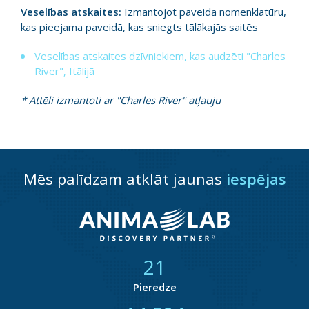
Veselības atskaites:
Izmantojot paveida nomenklatūru,
kas pieejama paveidā, kas sniegts tālākajās saitēs
Veselības atskaites dzīvniekiem, kas audzēti "Charles
River", Itālijā
* Attēli izmantoti ar "Charles River" atļauju
Mēs palīdzam atklāt jaunas
iespējas
21
Pieredze