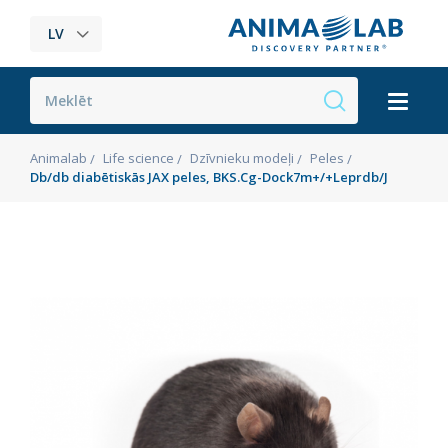
LV
Animalab
Life science
Dzīvnieku modeļi
Peles
Db/db diabētiskās JAX peles, BKS.Cg-Dock7m+/+Leprdb/J