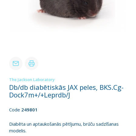
The Jackson Laboratory
Db/db diabētiskās JAX peles, BKS.Cg-
Dock7m+/+Leprdb/J
Code
249801
Diabēta un aptaukošanās pētījumu, brūču sadzīšanas
modelis.