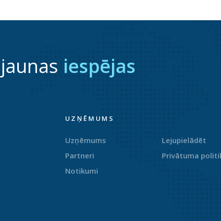
 jaunas
iespējas
UZŅĒMUMS
Uzņēmums
Lejupielādēt
Partneri
Privātuma politi
Notikumi