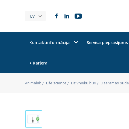
LV
Kontaktinformācija
Servisa pieprasījums
> Karjera
Animalab
Life science
Dzīvnieku būri
Dzeramās pudel