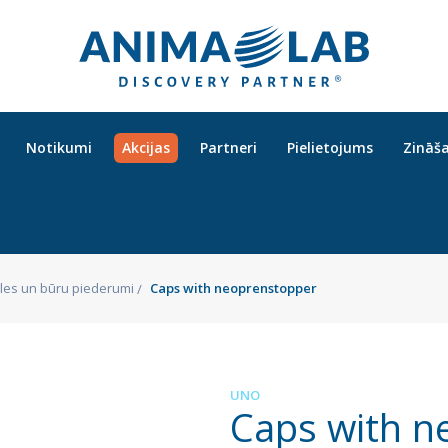
Notikumi
Akcijas
Partneri
Pielietojums
Zināš
es un būru piederumi
Caps with neoprenstopper
UNO
Caps with n