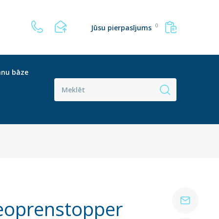
0
Jūsu pierpasījums
anu bāze
eoprenstopper